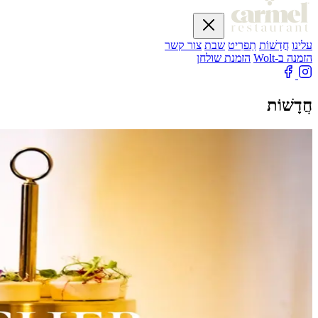
עלינו
חֲדָשׁוֹת
תַפרִיט
שבת
צור קשר
הזמנה ב-Wolt
הזמנת שולחן
חֲדָשׁוֹת