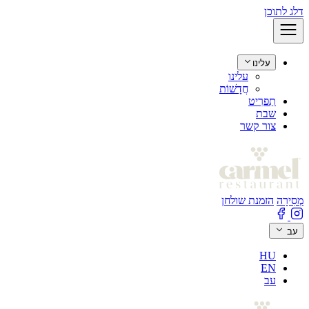
דלג לתוכן
עלינו
עלינו
חֲדָשׁוֹת
תַפרִיט
שבת
צור קשר
מְסִירָה
הזמנת שולחן
עב
HU
EN
עב