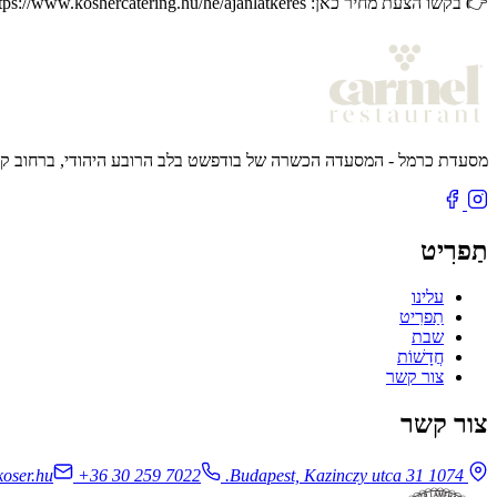
👉 בקשו הצעת מחיר כאן: https://www.koshercatering.hu/he/ajanlatkeres
מסעדת כרמל - המסעדה הכשרה של בודפשט בלב הרובע היהודי, ברחוב קזינ
תַפרִיט
עלינו
תַפרִיט
שבת
חֲדָשׁוֹת
צור קשר
צור קשר
oser.hu
+36 30 259 7022
1074 Budapest, Kazinczy utca 31.